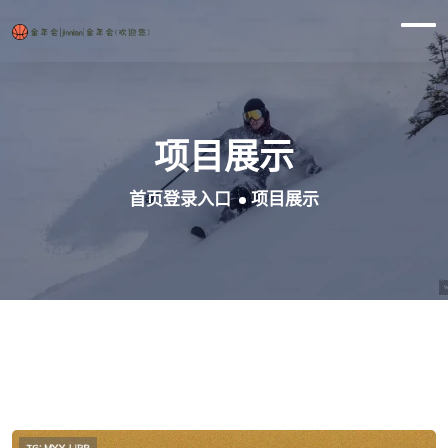
项目展示
首页登录入口
项目展示