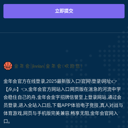
立即提交
金年会官方在线登录,2025最新版入口\官网\登录\网址👉
【𝑗9.𝑓𝑜】👈,金年会官方网站入口网页版在湍急的河流中学
会稳住自己的舟,金年会金字招牌信誉至上登录网站,通过会
员登录,进入全站入口后,下载APP体验电子竞技,真人对战与
体育游戏,网页与手机版完美兼容,畅享无阻,金年会官网入
口。